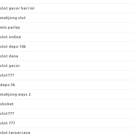
slot gacor hari ini
mahjong slot
mix parlay
slot online
slot depo 10k
slot dana
slot gacor
slot777
depo 5k
mahjong ways 2
sbobet
slot777
slot 777
slot terpercaya