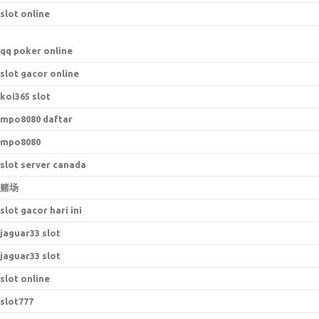
slot online
qq poker online
slot gacor online
koi365 slot
mpo8080 daftar
mpo8080
slot server canada
赌场
slot gacor hari ini
jaguar33 slot
jaguar33 slot
slot online
slot777