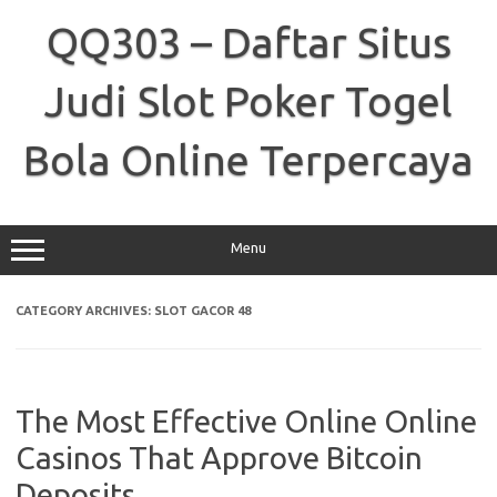
Skip
to
QQ303 – Daftar Situs
content
Judi Slot Poker Togel
Bola Online Terpercaya
Menu
CATEGORY ARCHIVES:
SLOT GACOR 48
The Most Effective Online Online
Casinos That Approve Bitcoin
Deposits