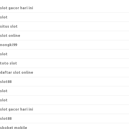
slot gacor hari ini
slot
situs slot
slot online
nongki99
slot
toto slot
daftar slot online
slot88
slot
slot
slot gacor hari ini
slot88
sbobet mobile