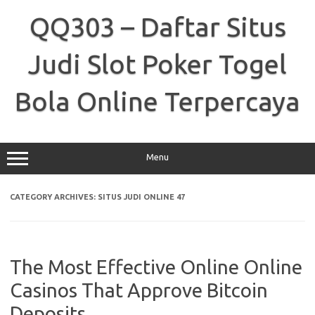
Skip
to
QQ303 – Daftar Situs
content
Judi Slot Poker Togel
Bola Online Terpercaya
Menu
CATEGORY ARCHIVES:
SITUS JUDI ONLINE 47
The Most Effective Online Online
Casinos That Approve Bitcoin
Deposits