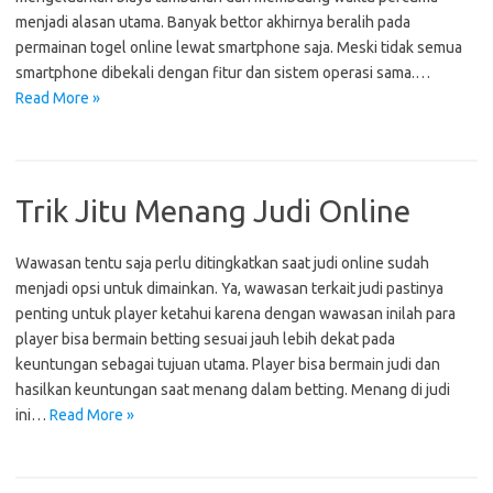
menjadi alasan utama. Banyak bettor akhirnya beralih pada
permainan togel online lewat smartphone saja. Meski tidak semua
smartphone dibekali dengan fitur dan sistem operasi sama.…
Read More »
Trik Jitu Menang Judi Online
Wawasan tentu saja perlu ditingkatkan saat judi online sudah
menjadi opsi untuk dimainkan. Ya, wawasan terkait judi pastinya
penting untuk player ketahui karena dengan wawasan inilah para
player bisa bermain betting sesuai jauh lebih dekat pada
keuntungan sebagai tujuan utama. Player bisa bermain judi dan
hasilkan keuntungan saat menang dalam betting. Menang di judi
ini…
Read More »