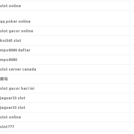
slot online
qq poker online
slot gacor online
koi365 slot
mpo8080 daftar
mpo8080
slot server canada
赌场
slot gacor hari ini
jaguar33 slot
jaguar33 slot
slot online
slot777