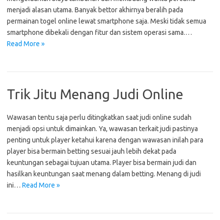
menjadi alasan utama. Banyak bettor akhirnya beralih pada
permainan togel online lewat smartphone saja. Meski tidak semua
smartphone dibekali dengan fitur dan sistem operasi sama.…
Read More »
Trik Jitu Menang Judi Online
Wawasan tentu saja perlu ditingkatkan saat judi online sudah
menjadi opsi untuk dimainkan. Ya, wawasan terkait judi pastinya
penting untuk player ketahui karena dengan wawasan inilah para
player bisa bermain betting sesuai jauh lebih dekat pada
keuntungan sebagai tujuan utama. Player bisa bermain judi dan
hasilkan keuntungan saat menang dalam betting. Menang di judi
ini…
Read More »