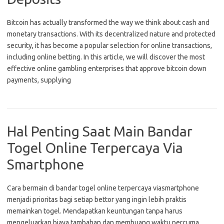
Bitcoin has actually transformed the way we think about cash and
monetary transactions. With its decentralized nature and protected
security, it has become a popular selection for online transactions,
including online betting. In this article, we will discover the most
effective online gambling enterprises that approve bitcoin down
payments, supplying
Hal Penting Saat Main Bandar
Togel Online Terpercaya Via
Smartphone
Cara bermain di bandar togel online terpercaya viasmartphone
menjadi prioritas bagi setiap bettor yang ingin lebih praktis
memainkan togel. Mendapatkan keuntungan tanpa harus
mengeluarkan biaya tambahan dan membuang waktu percuma