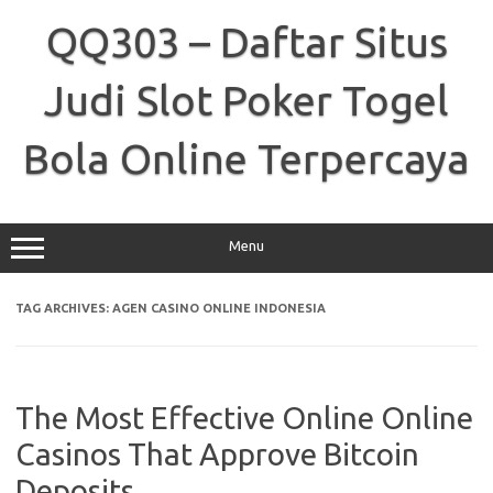
Skip
to
QQ303 – Daftar Situs
content
Judi Slot Poker Togel
Bola Online Terpercaya
Menu
TAG ARCHIVES:
AGEN CASINO ONLINE INDONESIA
The Most Effective Online Online
Casinos That Approve Bitcoin
Deposits