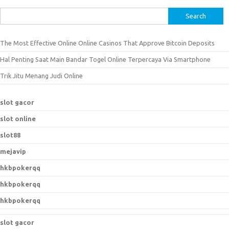
S
e
a
The Most Effective Online Online Casinos That Approve Bitcoin Deposits
r
Hal Penting Saat Main Bandar Togel Online Terpercaya Via Smartphone
c
h
Trik Jitu Menang Judi Online
f
o
slot gacor
r
slot online
:
slot88
mejavip
hkbpokerqq
hkbpokerqq
hkbpokerqq
slot gacor