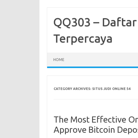
Skip
to
content
QQ303 – Daftar 
Terpercaya
HOME
CATEGORY ARCHIVES:
SITUS JUDI ONLINE 54
The Most Effective On
Approve Bitcoin Depo