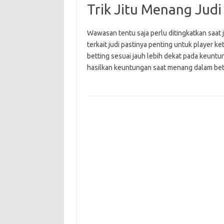
Trik Jitu Menang Judi
Wawasan tentu saja perlu ditingkatkan saat 
terkait judi pastinya penting untuk player k
betting sesuai jauh lebih dekat pada keuntu
hasilkan keuntungan saat menang dalam bett