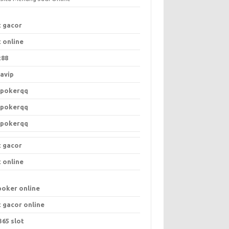
t gacor
t online
t88
avip
bpokerqq
bpokerqq
bpokerqq
t gacor
t online
poker online
t gacor online
365 slot