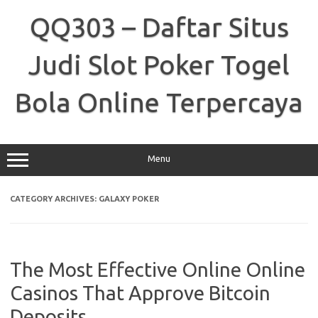
Skip
to
QQ303 – Daftar Situs
content
Judi Slot Poker Togel
Bola Online Terpercaya
Menu
CATEGORY ARCHIVES:
GALAXY POKER
The Most Effective Online Online
Casinos That Approve Bitcoin
Deposits