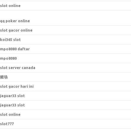
slot online
qq poker online
slot gacor online
koi365 slot
mpo8080 daftar
mpo8080
slot server canada
赌场
slot gacor hari ini
jaguar33 slot
jaguar33 slot
slot online
slot777