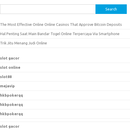
S
e
a
The Most Effective Online Online Casinos That Approve Bitcoin Deposits
r
Hal Penting Saat Main Bandar Togel Online Terpercaya Via Smartphone
c
h
Trik Jitu Menang Judi Online
f
o
slot gacor
r
slot online
:
slot88
mejavip
hkbpokerqq
hkbpokerqq
hkbpokerqq
slot gacor